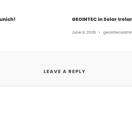
unich!
GEOINTEC in Solar Irela
June 9, 2026
•
geointecadmi
LEAVE A REPLY