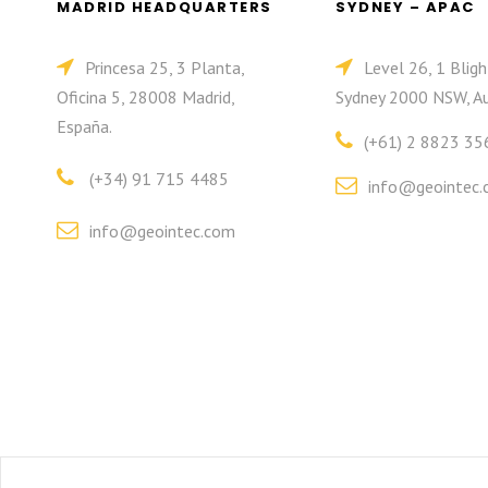
MADRID HEADQUARTERS
SYDNEY – APAC
Princesa 25, 3 Planta,
Level 26, 1 Bligh
Oficina 5, 28008 Madrid,
Sydney 2000 NSW, Au
España.
(+61) 2 8823 35
(+34) 91 715 4485
info@geointec.
info@geointec.com