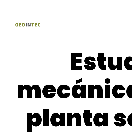
Estu
mecánica
planta s