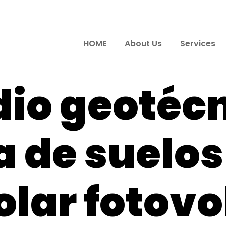
HOME
About Us
Services
dio geotécn
 de suelos
olar fotovo