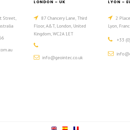
LONDON – UK
LYON – 
t Street,
87 Chancery Lane, Third
2 Plac
stralia
Floor, A&T, London, United
Lyon, Franc
Kingdom, WC2A 1ET
66
+33 (0
com.au
info@g
info@geointec.co.uk