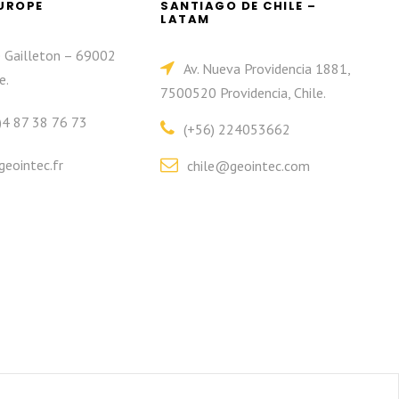
EUROPE
SANTIAGO DE CHILE –
LATAM
e Gailleton – 69002
Av. Nueva Providencia 1881,
e.
7500520 Providencia, Chile.
)4 87 38 76 73
(+56) 224053662
eointec.fr
chile@geointec.com