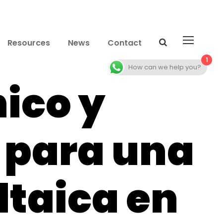
Resources
News
Contact
1
How can we help you?
ico y
 para una
ltaica en