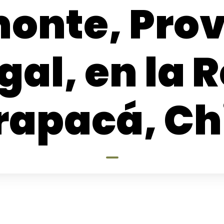
onte, Prov
al, en la R
rapacá, Chi