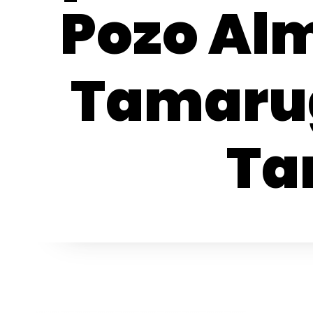
Pozo Alm
Tamarug
Ta