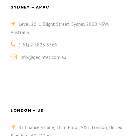
SYDNEY – APAC
Level 26, 1 Blight Street, Sydney 2000 NSW,
Australia
(+61) 2 8823 3566
info@geointec.com.au
LONDON – UK
87 Chancery Lane, Third Floor, A&T, London, United
Kingdom, WC2A 1ET