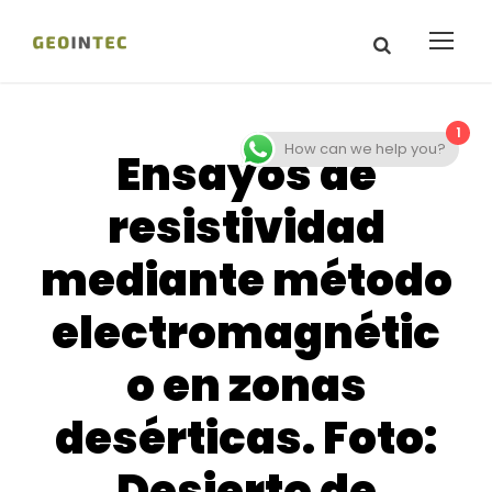
1
How can we help you?
Ensayos de
resistividad
mediante método
electromagnétic
o en zonas
desérticas. Foto:
Desierto de