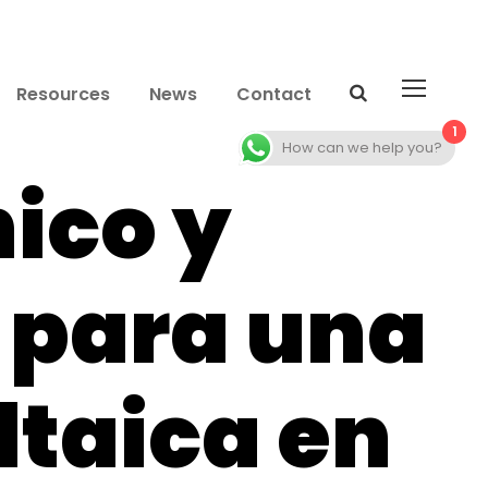
Resources
News
Contact
1
How can we help you?
ico y
 para una
ltaica en