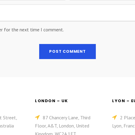
er for the next time I comment.
LONDON – UK
LYON – 
t Street,
87 Chancery Lane, Third
2 Plac
stralia
Floor, A&T, London, United
Lyon, Franc
Kingdom, WC2A 1ET