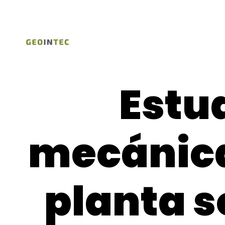
Estu
mecánica
planta s