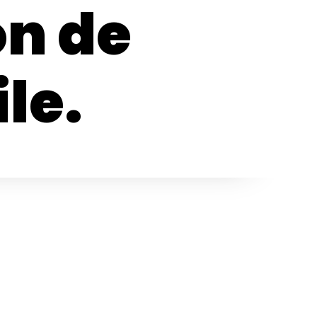
ón de
le.