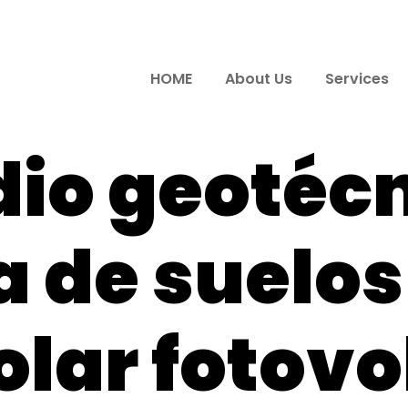
HOME
About Us
Services
dio geotécn
 de suelos
olar fotovo