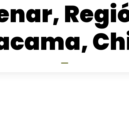
enar, Regi
acama, Chi