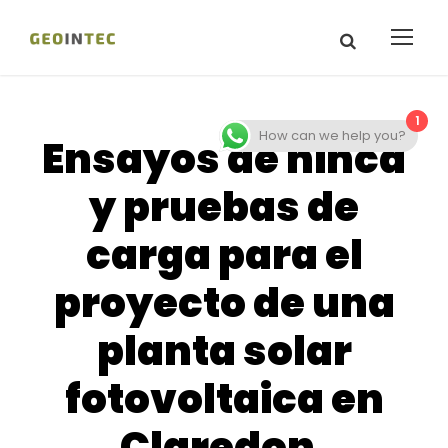
1
How can we help you?
Ensayos de hinca
y pruebas de
carga para el
proyecto de una
planta solar
fotovoltaica en
Claredon,